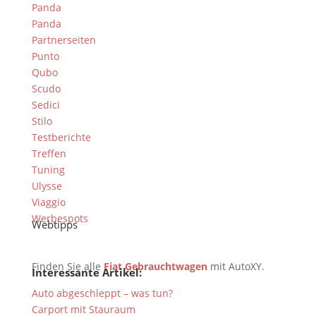
Panda
Panda
Partnerseiten
Punto
Qubo
Scudo
Sedici
Stilo
Testberichte
Treffen
Tuning
Ulysse
Viaggio
Werbespots
Webtipps
Finden Sie alle
Fiat Gebrauchtwagen
mit AutoXY.
Interessante Artikel:
Auto abgeschleppt – was tun?
Carport mit Stauraum