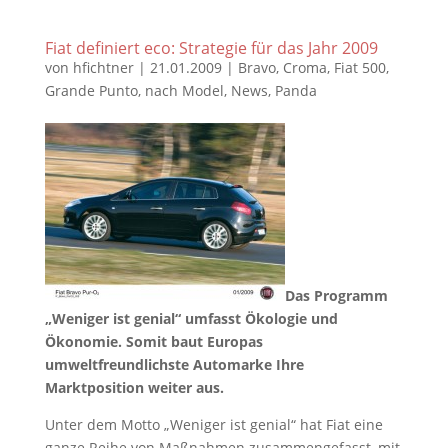
Fiat definiert eco: Strategie für das Jahr 2009
von
hfichtner
|
21.01.2009
|
Bravo
,
Croma
,
Fiat 500
,
Grande Punto
,
nach Model
,
News
,
Panda
Das Programm
„Weniger ist genial“ umfasst Ökologie und
Ökonomie. Somit baut Europas
umweltfreundlichste Automarke Ihre
Marktposition weiter aus.
Unter dem Motto „Weniger ist genial“ hat Fiat eine
ganze Reihe von Maßnahmen zusammengefasst, mit