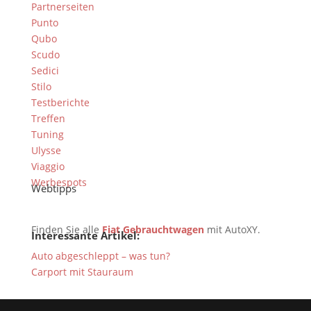
Partnerseiten
Punto
Qubo
Scudo
Sedici
Stilo
Testberichte
Treffen
Tuning
Ulysse
Viaggio
Werbespots
Webtipps
Finden Sie alle
Fiat Gebrauchtwagen
mit AutoXY.
Interessante Artikel:
Auto abgeschleppt – was tun?
Carport mit Stauraum