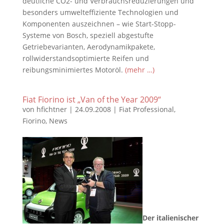
deutliche CO2- und Verbrauchsreduzierungen und
besonders umwelteffiziente Technologien und
Komponenten auszeichnen – wie Start-Stopp-
Systeme von Bosch, speziell abgestufte
Getriebevarianten, Aerodynamikpakete,
rollwiderstandsoptimierte Reifen und
reibungsminimiertes Motoröl.
(mehr …)
Fiat Fiorino ist „Van of the Year 2009“
von
hfichtner
|
24.09.2008
|
Fiat Professional
,
Fiorino
,
News
Der italienischer