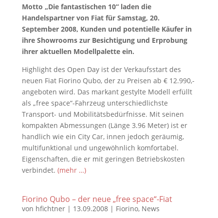
Motto „Die fantastischen 10“ laden die
Handelspartner von Fiat für Samstag, 20.
September 2008, Kunden und potentielle Käufer in
ihre Showrooms zur Besichtigung und Erprobung
ihrer aktuellen Modellpalette ein.
Highlight des Open Day ist der Verkaufsstart des
neuen Fiat Fiorino Qubo, der zu Preisen ab € 12.990,-
angeboten wird. Das markant gestylte Modell erfüllt
als „free space“-Fahrzeug unterschiedlichste
Transport- und Mobilitätsbedürfnisse. Mit seinen
kompakten Abmessungen (Länge 3.96 Meter) ist er
handlich wie ein City Car, innen jedoch geräumig,
multifunktional und ungewöhnlich komfortabel.
Eigenschaften, die er mit geringen Betriebskosten
verbindet.
(mehr …)
Fiorino Qubo – der neue „free space“-Fiat
von
hfichtner
|
13.09.2008
|
Fiorino
,
News