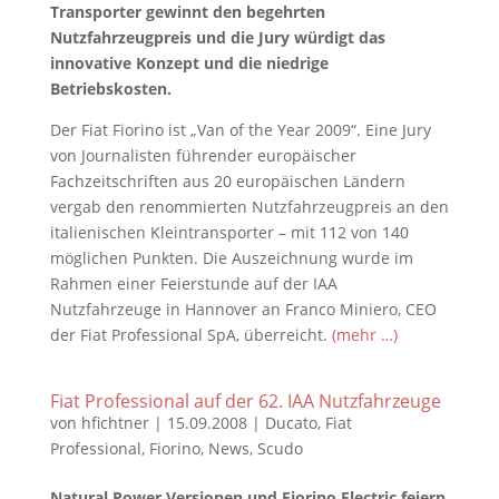
Transporter gewinnt den begehrten
Nutzfahrzeugpreis und die Jury würdigt das
innovative Konzept und die niedrige
Betriebskosten.
Der Fiat Fiorino ist „Van of the Year 2009“. Eine Jury
von Journalisten führender europäischer
Fachzeitschriften aus 20 europäischen Ländern
vergab den renommierten Nutzfahrzeugpreis an den
italienischen Kleintransporter – mit 112 von 140
möglichen Punkten. Die Auszeichnung wurde im
Rahmen einer Feierstunde auf der IAA
Nutzfahrzeuge in Hannover an Franco Miniero, CEO
der Fiat Professional SpA, überreicht.
(mehr …)
Fiat Professional auf der 62. IAA Nutzfahrzeuge
von
hfichtner
|
15.09.2008
|
Ducato
,
Fiat
Professional
,
Fiorino
,
News
,
Scudo
Natural Power Versionen und Fiorino Electric feiern