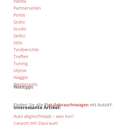
Panda
Partnerseiten
Punto
Qubo
Scudo
Sedici
Stilo
Testberichte
Treffen
Tuning
Ulysse
Viaggio
Werbespots
Webtipps
Finden Sie alle
Fiat Gebrauchtwagen
mit AutoXY.
Interessante Artikel:
Auto abgeschleppt – was tun?
Carport mit Stauraum