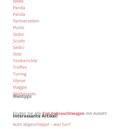
News
Panda
Panda
Partnerseiten
Punto
Qubo
Scudo
Sedici
Stilo
Testberichte
Treffen
Tuning
Ulysse
Viaggio
Werbespots
Webtipps
Finden Sie alle
Fiat Gebrauchtwagen
mit AutoXY.
Interessante Artikel:
Auto abgeschleppt – was tun?