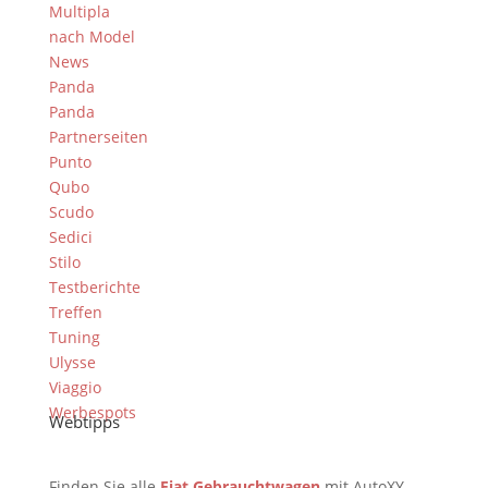
Multipla
nach Model
News
Panda
Panda
Partnerseiten
Punto
Qubo
Scudo
Sedici
Stilo
Testberichte
Treffen
Tuning
Ulysse
Viaggio
Werbespots
Webtipps
Finden Sie alle
Fiat Gebrauchtwagen
mit AutoXY.