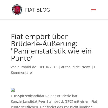
FIAT BLOG
Fiat empört über
Brüderle-Äußerung:
"Pannenstatistik wie ein
Punto"
von
autobild.de
|
09.04.2013
|
autobild.de
,
News
|
0
Kommentare
FDP-Spitzenkandidat Rainer Brüderle hat
Kanzlerkandidat Peer Steinbrück (SPD) mit einem Fiat
Punto verglichen. Fiat findet das gar nicht komisch.