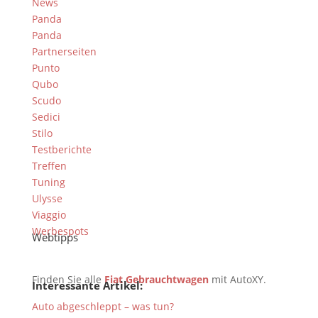
News
Panda
Panda
Partnerseiten
Punto
Qubo
Scudo
Sedici
Stilo
Testberichte
Treffen
Tuning
Ulysse
Viaggio
Werbespots
Webtipps
Finden Sie alle
Fiat Gebrauchtwagen
mit AutoXY.
Interessante Artikel:
Auto abgeschleppt – was tun?