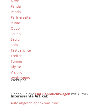
News
Panda
Panda
Partnerseiten
Punto
Qubo
Scudo
Sedici
Stilo
Testberichte
Treffen
Tuning
Ulysse
Viaggio
Werbespots
Webtipps
Finden Sie alle
Fiat Gebrauchtwagen
mit AutoXY.
Interessante Artikel:
Auto abgeschleppt – was tun?