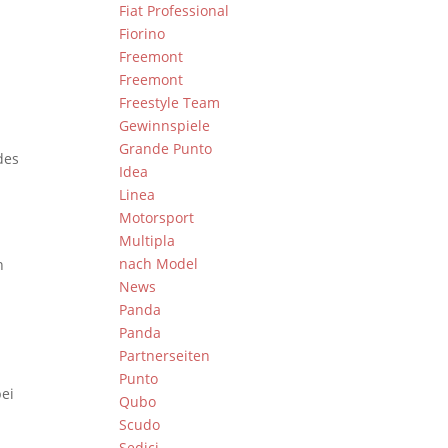
Fiat Professional
Fiorino
Freemont
Freemont
Freestyle Team
Gewinnspiele
Grande Punto
des
Idea
Linea
Motorsport
Multipla
nach Model
n
News
Panda
Panda
Partnerseiten
Punto
bei
Qubo
Scudo
Sedici