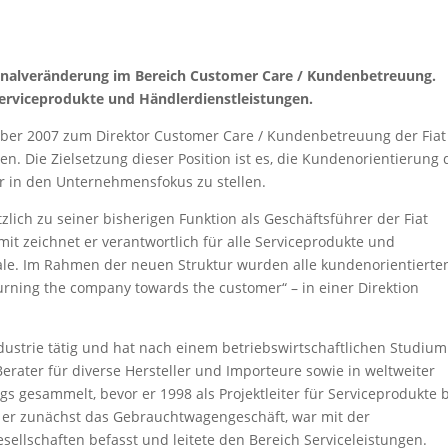
sonalveränderung im Bereich Customer Care / Kundenbetreuung.
Serviceprodukte und Händlerdienstleistungen.
tober 2007 zum Direktor Customer Care / Kundenbetreuung der Fiat
 Die Zielsetzung dieser Position ist es, die Kundenorientierung 
er in den Unternehmensfokus zu stellen.
ich zu seiner bisherigen Funktion als Geschäftsführer der Fiat
 zeichnet er verantwortlich für alle Serviceprodukte und
ale. Im Rahmen der neuen Struktur wurden alle kundenorientierte
urning the company towards the customer“ – in einer Direktion
ndustrie tätig und hat nach einem betriebswirtschaftlichen Studium
Berater für diverse Hersteller und Importeure sowie in weltweiter
gs gesammelt, bevor er 1998 als Projektleiter für Serviceprodukte 
te er zunächst das Gebrauchtwagengeschäft, war mit der
lschaften befasst und leitete den Bereich Serviceleistungen.