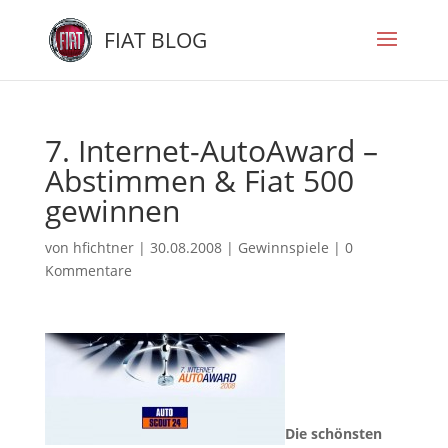
FIAT BLOG
7. Internet-AutoAward –
Abstimmen & Fiat 500
gewinnen
von
hfichtner
|
30.08.2008
|
Gewinnspiele
|
0
Kommentare
Die schönsten