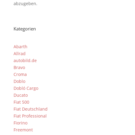
abzugeben.
Kategorien
Abarth
Allrad
autobild.de
Bravo
Croma
Doblo
Dobló Cargo
Ducato
Fiat 500
Fiat Deutschland
Fiat Professional
Fiorino
Freemont