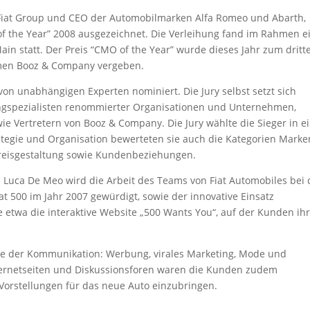
r Fiat Group und CEO der Automobilmarken Alfa Romeo und Abarth,
of the Year” 2008 ausgezeichnet. Die Verleihung fand im Rahmen e
in statt. Der Preis “CMO of the Year” wurde dieses Jahr zum dritt
men Booz & Company vergeben.
on unabhängigen Experten nominiert. Die Jury selbst setzt sich
ngspezialisten renommierter Organisationen und Unternehmen,
 Vertretern von Booz & Company. Die Jury wählte die Sieger in 
ategie und Organisation bewerteten sie auch die Kategorien Marke
reisgestaltung sowie Kundenbeziehungen.
n Luca De Meo wird die Arbeit des Teams von Fiat Automobiles bei 
t 500 im Jahr 2007 gewürdigt, sowie der innovative Einsatz
etwa die interaktive Website „500 Wants You“, auf der Kunden ih
che der Kommunikation: Werbung, virales Marketing, Mode und
Internetseiten und Diskussionsforen waren die Kunden zudem
Vorstellungen für das neue Auto einzubringen.