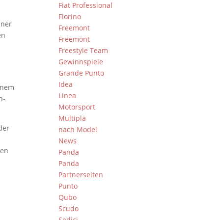
Fiat Professional
Fiorino
iner
Freemont
en
Freemont
Freestyle Team
Gewinnspiele
Grande Punto
Idea
einem
Linea
n-
Motorsport
Multipla
der
nach Model
News
ren
Panda
Panda
Partnerseiten
Punto
Qubo
Scudo
Sedici