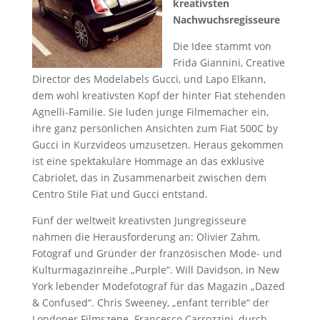
kreativsten
Nachwuchsregisseure
Die Idee stammt von
Frida Giannini, Creative
Director des Modelabels Gucci, und Lapo Elkann,
dem wohl kreativsten Kopf der hinter Fiat stehenden
Agnelli-Familie. Sie luden junge Filmemacher ein,
ihre ganz persönlichen Ansichten zum Fiat 500C by
Gucci in Kurzvideos umzusetzen. Heraus gekommen
ist eine spektakuläre Hommage an das exklusive
Cabriolet, das in Zusammenarbeit zwischen dem
Centro Stile Fiat und Gucci entstand.
Fünf der weltweit kreativsten Jungregisseure
nahmen die Herausforderung an: Olivier Zahm,
Fotograf und Gründer der französischen Mode- und
Kulturmagazinreihe „Purple“. Will Davidson, in New
York lebender Modefotograf für das Magazin „Dazed
& Confused“. Chris Sweeney, „enfant terrible“ der
Londoner Filmszene. Francesco Carrozzini, durch