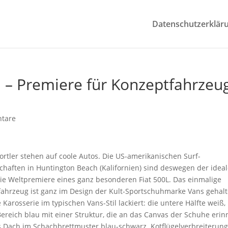
Datenschutzerklär
il – Premiere für Konzeptfahrzeu
tare
ortler stehen auf coole Autos. Die US-amerikanischen Surf-
chaften in Huntington Beach (Kalifornien) sind deswegen der idea
die Weltpremiere eines ganz besonderen Fiat 500L. Das einmalige
ahrzeug ist ganz im Design der Kult-Sportschuhmarke Vans gehalt
e Karosserie im typischen Vans-Stil lackiert: die untere Hälfte weiß,
ereich blau mit einer Struktur, die an das Canvas der Schuhe erinn
 Dach im Schachbrettmuster blau-schwarz. Kotflügelverbreiterung