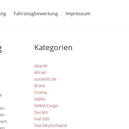
ung
Fahrzeugbewertung
Impressum
g
Kategorien
Abarth
Allrad
autobild.de
Bravo
Croma
le
Doblo
Dobló Cargo
en.
Ducato
 im
Fiat 500
ert,
Fiat Deutschland
en,