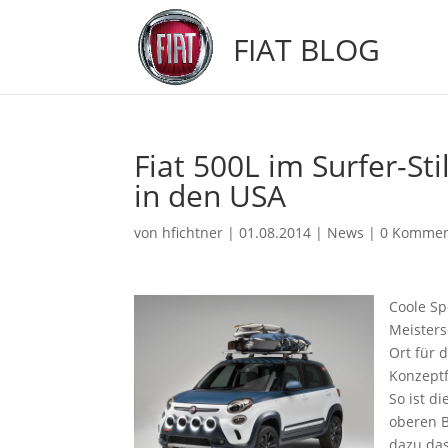
FIAT BLOG
Fiat 500L im Surfer-St
in den USA
von
hfichtner
|
01.08.2014
|
News
|
0 Kommen
Coole Sp
Meisters
Ort für 
Konzeptf
So ist di
oberen B
dazu das